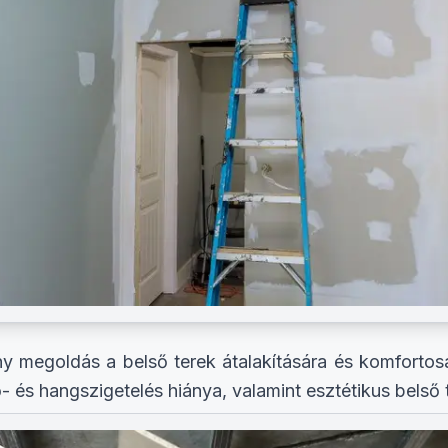
 megoldás a belső terek átalakítására és komfortosab
ő- és hangszigetelés hiánya, valamint esztétikus belső 