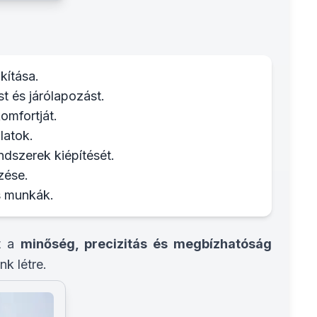
kítása.
t és járólapozást.
omfortját.
latok.
ndszerek kiépítését.
zése.
s munkák.
át a
minőség, precizitás és megbízhatóság
nk létre.