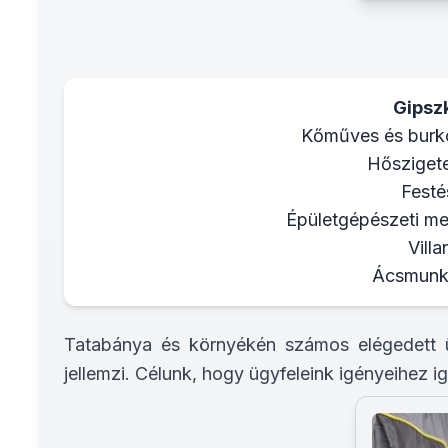
Gipsz
Kőműves és burkol
Hőszigete
Festé
Épületgépészeti meg
Vill
Ácsmunká
Tatabánya és környékén számos elégedett ü
jellemzi. Célunk, hogy ügyfeleink igényeihez i