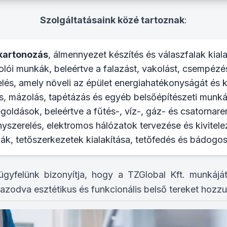
Szolgáltatásaink közé tartoznak
:
kartonozás
, álmennyezet készítés és válaszfalak kiala
ói munkák, beleértve a falazást, vakolást, csempézés
lés, amely növeli az épület energiahatékonyságát és k
s, mázolás, tapétázás és egyéb belsőépítészeti munká
oldások, beleértve a fűtés-, víz-, gáz- és csatornare
anyszerelés, elektromos hálózatok tervezése és kivitele
k, tetőszerkezetek kialakítása, tetőfedés és bádogo
gyfelünk bizonyítja, hogy a TZGlobal Kft. munkáj
gazodva esztétikus és funkcionális belső tereket hozzu