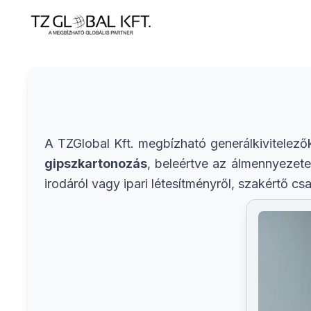
A TZGlobal Kft. megbízható generálkivitelezők
gipszkartonozás
, beleértve az álmennyezete
irodáról vagy ipari létesítményről, szakértő csa