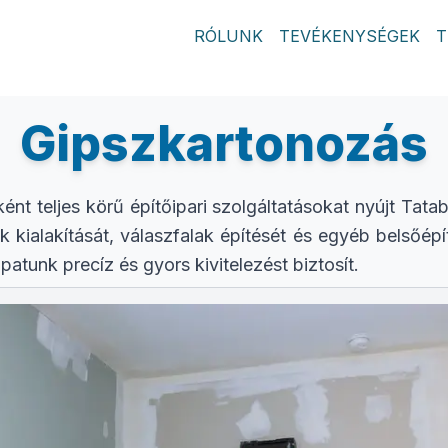
RÓLUNK
TEVÉKENYSÉGEK
T
Gipszkartonozás
ént teljes körű építőipari szolgáltatásokat nyújt Tat
k kialakítását, válaszfalak építését és egyéb belsőép
patunk precíz és gyors kivitelezést biztosít.